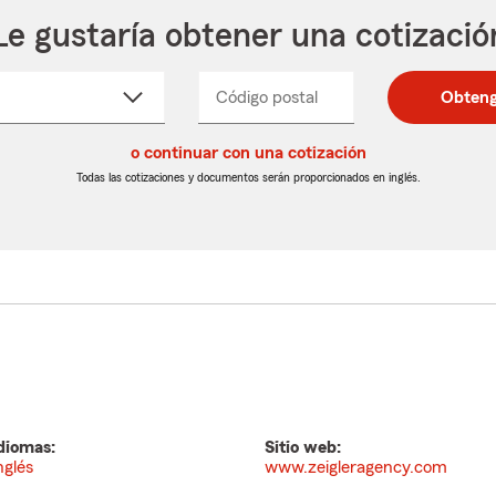
Le gustaría obtener una cotizació
cione
Código postal
Ingresa
Ingresa
Obteng
_____
un
un
re
código
código
cto
o continuar con una cotización
postal
postal
de
de
Todas las cotizaciones y documentos serán proporcionados en inglés.
egable
5
5
dígitos
dígitos
diomas:
Sitio web:
nglés
www.zeigleragency.com