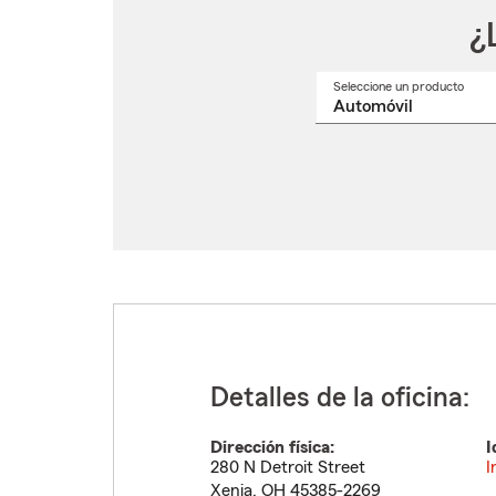
¿
Seleccione un producto
Selec
un
nomb
de
produ
del
menú
despl
Detalles de la oficina:
Dirección física:
I
280 N Detroit Street
I
Xenia
,
OH
45385-2269