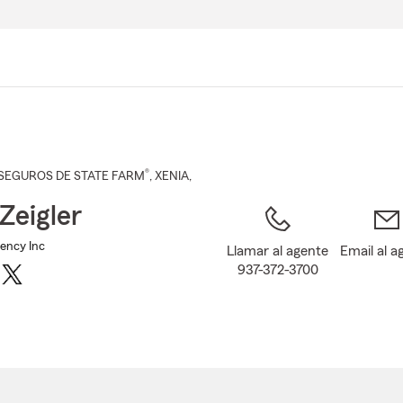
Pasar
al
contenido
principal
®
SEGUROS DE STATE FARM
,
XENIA
,
Zeigler
gency Inc
Llamar al agente
Email al a
937-372-3700