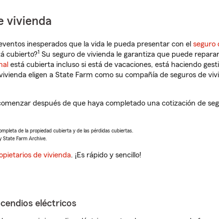
e vivienda
eventos inesperados que la vida le pueda presentar con el
seguro 
1
á cubierto?
Su seguro de vivienda le garantiza que puede reparar
nal
está cubierta incluso si está de vacaciones, está haciendo gest
vivienda eligen a State Farm como su compañía de seguros de viv
comenzar después de que haya completado una cotización de segur
completa de la propiedad cubierta y de las pérdidas cubiertas.
y State Farm Archive.
opietarios de vivienda
. ¡Es rápido y sencillo!
ncendios eléctricos