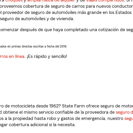
tra
choques
y
amplia hasta de alquiler
y de
viajes compartidos
. Si
s proveemos cobertura de seguro de carros para nuevos conductores
l proveedor de seguro de automóviles más grande en los Estados
seguro de automóviles y de vivienda.
comenzar después de que haya completado una cotización de segur
sados en primas directas escritas a fecha del 2018.
rros en línea
. ¡Es rápido y sencillo!
ro de motocicleta desde 1962? State Farm ofrece seguro de motoci
 obtiene el mismo servicio confiable de la proveedora de
seguro 
os a la propiedad hasta robo y gastos de emergencia, nuestro
segu
gar cobertura adicional si la necesita.