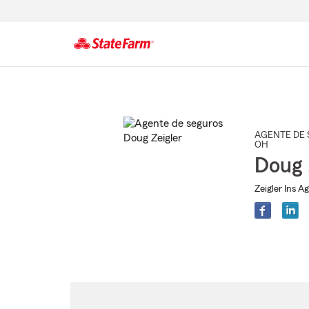
Comienzo
del
contenido
principal
AGENTE DE 
OH
Doug 
Zeigler Ins A