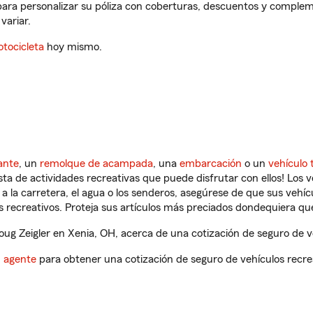
para personalizar su póliza con coberturas, descuentos y complem
variar.
tocicleta
hoy mismo.
ante
, un
remolque de acampada
, una
embarcación
o un
vehículo 
ista de actividades recreativas que puede disfrutar con ellos! Los 
a la carretera, el agua o los senderos, asegúrese de que sus vehí
 recreativos. Proteja sus artículos más preciados dondequiera qu
g Zeigler en Xenia, OH, acerca de una cotización de seguro de ve
n agente
para obtener una cotización de seguro de vehículos recre