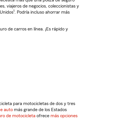
 necesita más que una póliza de seguro
, viajeros de negocios, coleccionistas y
1
 Unidos
. Podría incluso ahorrar más
o de carros en línea. ¡Es rápido y
cleta para motocicletas de dos y tres
de auto
más grande de los Estados
ro de motocicleta
ofrece
más opciones